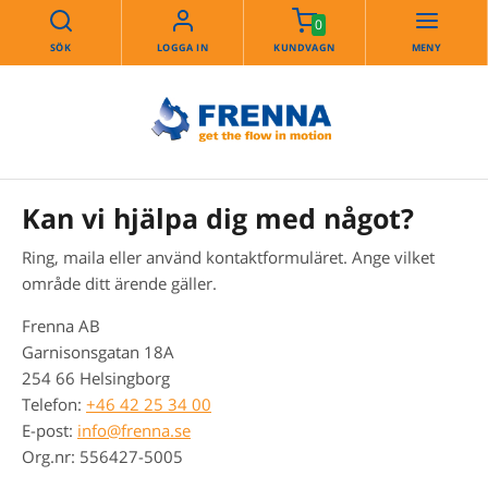
0
SÖK
LOGGA IN
KUNDVAGN
MENY
Kan vi hjälpa dig med något?
Ring, maila eller använd kontaktformuläret. Ange vilket
område ditt ärende gäller.
Frenna AB
Garnisonsgatan 18A
254 66 Helsingborg
Telefon:
+46 42 25 34 00
E-post:
info@frenna.se
Org.nr: 556427-5005