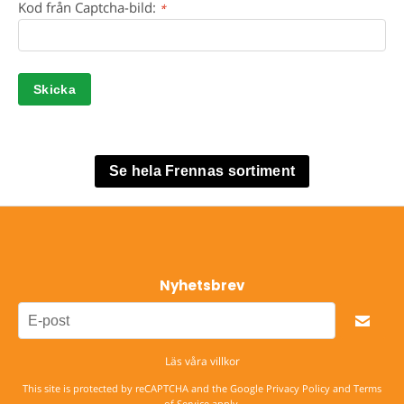
Kod från Captcha-bild:
*
Se hela Frennas sortiment
Nyhetsbrev
Läs våra villkor
This site is protected by reCAPTCHA and the Google
Privacy Policy
and
Terms
of Service
apply.