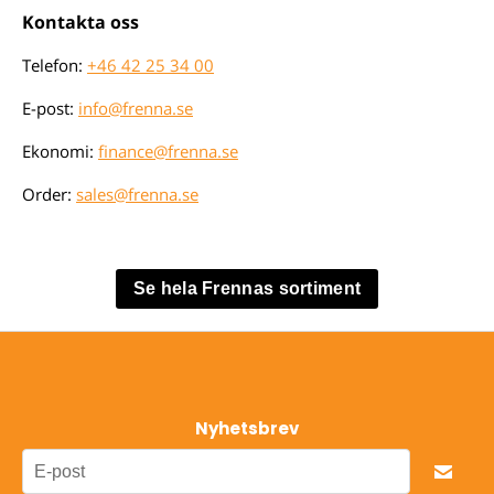
Kontakta oss
Telefon:
+46 42 25 34 00
E-post:
info@frenna.se
Ekonomi:
finance@frenna.se
Order:
sales@frenna.se
Se hela Frennas sortiment
Nyhetsbrev