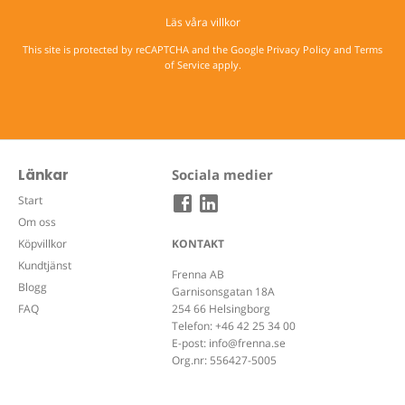
Läs våra villkor
This site is protected by reCAPTCHA and the Google
Privacy Policy
and
Terms
of Service
apply.
Länkar
Sociala medier
Start
Om oss
Köpvillkor
KONTAKT
Kundtjänst
Frenna AB
Blogg
Garnisonsgatan 18A
FAQ
254 66 Helsingborg
Telefon:
+46 42 25 34 00
E-post:
info@frenna.se
Org.nr: 556427-5005